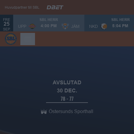
Huvudpartner till SBL
FRE
SBL HERR
SBL HERR
25
UPP
JÄM
NKD
4:00 PM
5:04 PM
SEP.
Jämtland Basket - Borås Bask
AVSLUTAD
30 DEC.
78
-
77
Östersunds Sporthall