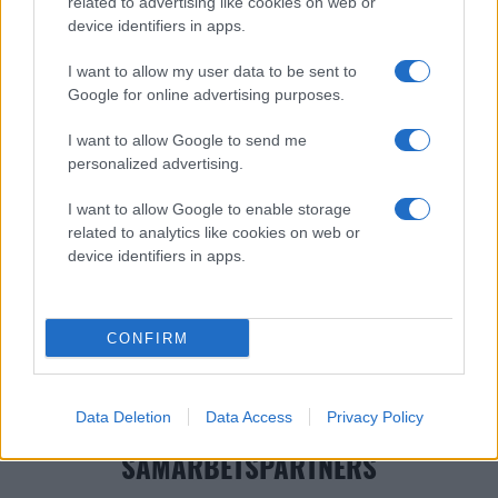
related to advertising like cookies on web or
18.7
19.8
AVERAGE POINTS
device identifiers in apps.
I want to allow my user data to be sent to
AVERAGE TOTAL
3.7
4.1
REBOUNDS
Google for online advertising purposes.
I want to allow Google to send me
AVERAGE
2.1
5.8
ASSISTS
personalized advertising.
I want to allow Google to enable storage
related to analytics like cookies on web or
device identifiers in apps.
HUVUDPARTNER
CONFIRM
Data Deletion
Data Access
Privacy Policy
SAMARBETSPARTNERS