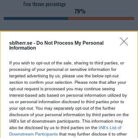
Free throws percentage
79%
10/13
Free throws made / Free throw attempted
sblherr.se -
Do Not Process My Personal
Information
11/14
If you wish to opt-out of the sale, sharing to third parties, or
processing of your personal or sensitive information for
targeted advertising by us, please use the below opt-out
KOMMANDE MATCHER
section to confirm your selection. Please note that after your
opt-out request is processed you may continue seeing
interest-based ads based on personal information utilized by
us or personal information disclosed to third parties prior to
your opt-out. You may separately opt-out of the further
SBL Herr
disclosure of your personal information by third parties on the
25 sep. 4:00 PM
IAB’s list of downstream participants. This information may
Fyrishov
also be disclosed by us to third parties on the
IAB’s List of
UPP
JÄM
Downstream Participants
that may further disclose it to other