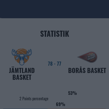
STATISTIK
78
-
77
JÄMTLAND
BORÅS BASKET
BASKET
53%
2 Points percentage
69%