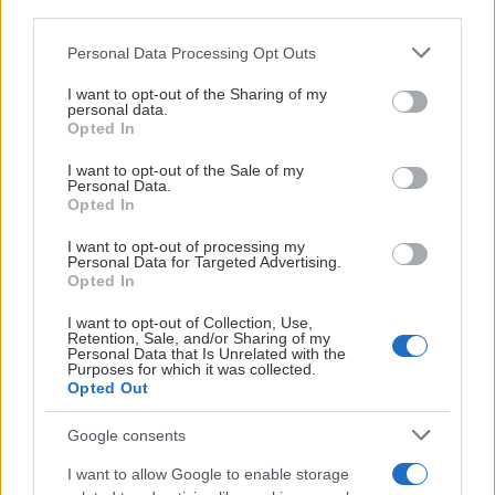
third parties.
Matchen
Please note that this website/app uses one or more Google
Personal Data Processing Opt Outs
services and may gather and store information including but
SBL Herr
not limited to your visit or usage behaviour. You may click to
I want to opt-out of the Sharing of my
personal data.
25 sep. 5:04 PM
grant or deny consent to Google and its third-party tags to
Opted In
use your data for below specified purposes in below Google
Boråshallen
BOR
NJO
consent section.
I want to opt-out of the Sale of my
Personal Data.
Opted In
Matchen
I want to opt-out of processing my
Personal Data for Targeted Advertising.
Opted In
I want to opt-out of Collection, Use,
KEASTON
ALI
Retention, Sale, and/or Sharing of my
Personal Data that Is Unrelated with the
WILLIS
SOW
FLEST MINUTER
FLEST POÄNG
FLEST RETURER
Purposes for which it was collected.
Opted Out
25
-
27
185
år
cm
år
cm
MOT
VS
Google consents
SÄSONGSSTATISTIK
I want to allow Google to enable storage