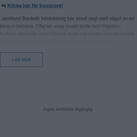
 📲 
Klicka här för boxscore!
 Jämtland Baskets höstsäsong har minst sagt varit något av en 
berg-o-dalbana. Efter en svag insats borta mot Högsbo i 
fredags studsade laget tillbaka rejält och vinner med en poäng 
mot serieledande Borås Basket inför en nära fullsatt 
Östersunds Sporthall på måndagskvällen. 
LÄS MER
 Hemmalaget var i underläge med åtta poäng med drygt fyra 
minuter kvar av matchen, men lyckades med några viktiga spel 
i slutskedet. Grant Shephard, som så långt var poänglös, blev 
något av matchhjälte med två lay-ups i slutet och kunde 
utjämna till 77-lika med 30 sekunder kvar av matchen.   
 Det Jämtländska försvaret var imponerande och Borås 
Ingen skottdata tillgänglig.
nollades under matchen sista två minuter. Denzel George blev 
foulad med 13 sekunder kvar och satte ett straffkast till ledning 
78-77. Med hjälp av hemmapubliken stoppade sedan Jämtland 
Boråslagets sista anfall och segern var ett faktum.   