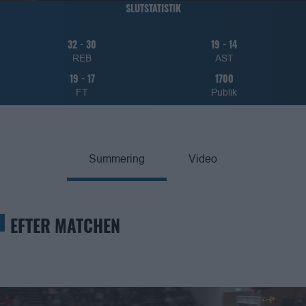
SLUTSTATISTIK
32
-
30
19
-
14
REB
AST
19
-
17
1700
FT
Publik
Summering
Video
EFTER MATCHEN