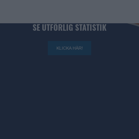
Wright 13, Lukas Millner 11, John Brändmark 5, Fredrik 
Andersson 2, Andreas Person 2, Simon Gunnarsson 2. 
SE UTFÖRLIG STATISTIK
1 700. 
Publik: 
KLICKA HÄR!