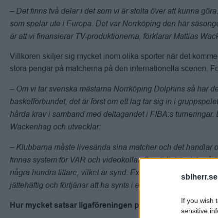
– Det finns två delar i det som vi är stolta över att kunna göra
som spelar ute i Europa. Det var Norrköping den här säsonge
är att vi finansierar TV-produktionerna, förklarar Mattias Wa
Villkoren skiljer sig mycket inom olika sporter när det kommer 
stora pengar på matcherna på den internationella scenen. Fö
– Om vi tar svenska mästarna Norrköping Dolphins så har de i
basketförbundet, det är först om ett lag tar sig in i gruppspe
hårda krav i samband med deltagandet i FIBA:s turneringar. D
Wackenhag och utvecklar:
– Klubbarna måste livesända sina matcher och det handlar 
finnas system för VAR och videokollar. Samtidigt är det svår
några hundra tittare, vilket är synd. Exempelvis var matche
sblherr.se
jättehäftig och förtjänar att ha synts i en större TV-kanal.
If you wish 
Hur mycket satsar ligaföreningen på detta?
sensitive in