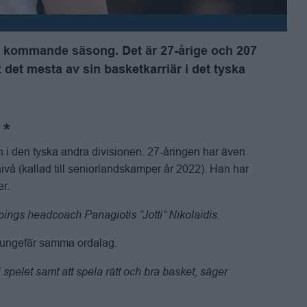
ill kommande säsong. Det är 27-årige och 207
det mesta av sin basketkarriär i det tyska
i den tyska andra divisionen. 27-åringen har även
vå (kallad till seniorlandskamper år 2022). Han har
er.
pings headcoach Panagiotis ”Jotti” Nikolaidis.
d ungefär samma ordalag.
 spelet samt att spela rätt och bra basket, säger