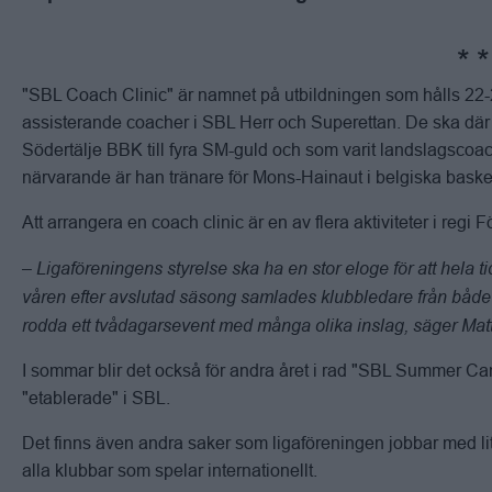
"SBL Coach Clinic" är namnet på utbildningen som hålls 22-23
assisterande coacher i SBL Herr och Superettan. De ska dä
Södertälje BBK till fyra SM-guld och som varit landslagsco
närvarande är han tränare för Mons-Hainaut i belgiska baske
Att arrangera en coach clinic är en av flera aktiviteter i reg
– Ligaföreningens styrelse ska ha en stor eloge för att hela t
våren efter avslutad säsong samlades klubbledare från både 
rodda ett tvådagarsevent med många olika inslag, säger Mat
I sommar blir det också för andra året i rad "SBL Summer Camp
"etablerade" i SBL.
Det finns även andra saker som ligaföreningen jobbar med lit
alla klubbar som spelar internationellt.