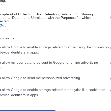
ing.
an av yttre omständigheter. Om vi blickar tillbaka så satte
In
ar just innan pandemin bröt ut. När det började se bättre ut
o opt-out of Collection, Use, Retention, Sale, and/or Sharing
n där med sina nyckeltal och så är det bara att börja om.
ersonal Data that Is Unrelated with the Purposes for which it
lected.
n och nästa säsong, då borde allt bara bli bättre.
Out
consents
rtikelserie om det jobb som ligaföreningen gör i det tysta.
o allow Google to enable storage related to advertising like cookies on
evice identifiers in apps.
o allow my user data to be sent to Google for online advertising
s.
to allow Google to send me personalized advertising.
SKLAND
o allow Google to enable storage related to analytics like cookies on
evice identifiers in apps.