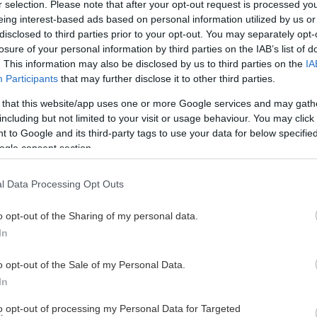
r selection. Please note that after your opt-out request is processed y
 men det är ett sätt att uppmuntra till internationellt spel.
eing interest-based ads based on personal information utilized by us or
, men inte mycket är gjort åt saken.
disclosed to third parties prior to your opt-out. You may separately opt-
losure of your personal information by third parties on the IAB’s list of
n länge haltande tabell.
. This information may also be disclosed by us to third parties on the
IA
Participants
that may further disclose it to other third parties.
er för att möjliggöra spel i Europa, säger Mattias
 that this website/app uses one or more Google services and may gath
including but not limited to your visit or usage behaviour. You may click 
 to Google and its third-party tags to use your data for below specifi
nda svenska lag som begav sig utanför landets gränser.
ogle consent section.
obbar man med det eller så skiter man i det. Det Norrköping
märket. Vi kan bara hoppas att det framöver ska bli bättre
l Data Processing Opt Outs
fen för SBL Herr.
o opt-out of the Sharing of my personal data.
unneln:
In
ommer man aldrig ifrån. Man är ju där man är och måste tro
o opt-out of the Sale of my Personal Data.
ckas skramla ihop över 800 åskådare mot Högsbo. Köpings
In
to opt-out of processing my Personal Data for Targeted