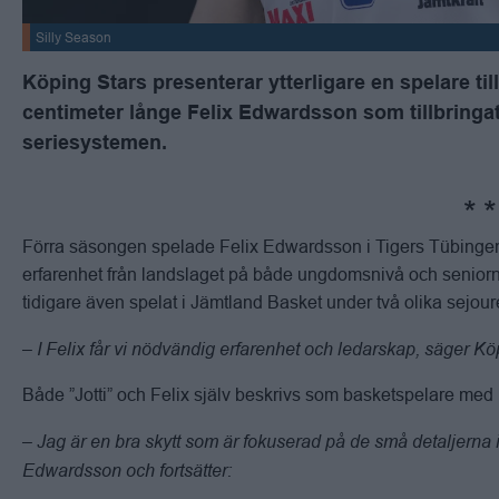
Silly Season
Köping Stars presenterar ytterligare en spelare t
centimeter långe Felix Edwardsson som tillbringat 
seriesystemen.
Förra säsongen spelade Felix Edwardsson i Tigers Tübingen 
erfarenhet från landslaget på både ungdomsnivå och seniorni
tidigare även spelat i Jämtland Basket under två olika sejour
– I Felix får vi nödvändig erfarenhet och ledarskap, säger Kö
Både ”Jotti” och Felix själv beskrivs som basketspelare me
– Jag är en bra skytt som är fokuserad på de små detaljerna i
Edwardsson och fortsätter: