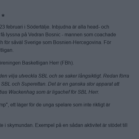
 februari i Södertälje. Inbjudna är alla head- och
r få lyssna på Vedran Bosnic - mannen som coachade
ach för såväl Sverige som Bosnien-Hercegovina. För
tligan.
i Föreningen Basketligan Herr (FBh).
iden vilja utveckla SBL och se saker långsiktigt. Redan förra
SBL och Superettan. Det är en ganska stor apparat att
tias Wackenhag som är ligachef för SBL Herr.
", ett läger för de unga spelare som inte riktigt är
e i skymundan. Exempel på en sådan aktivitet är stödet till