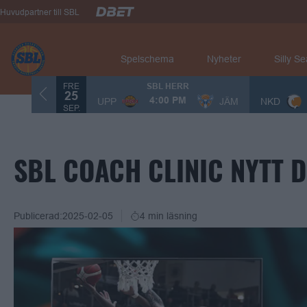
Huvudpartner till SBL
Spelschema
Nyheter
Silly S
FRE
SBL HERR
25
UPP
JÄM
NKD
4:00 PM
SEP.
SBL COACH CLINIC NYTT 
Publicerad:
2025-02-05
4 min läsning