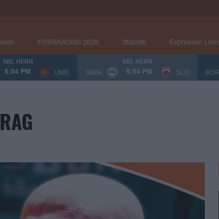
eason
FÖRSÄSONG 2026
Statistik
Expressen Live
SBL HERR
SBL HERR
UME
SBBK
SLO
BO
5:04 PM
5:04 PM
DRAG