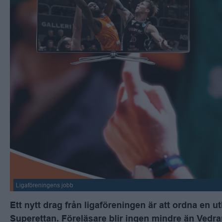
Ligaföreningens jobb
Ett nytt drag från ligaföreningen är att ordna en 
Superettan. Föreläsare blir ingen mindre än Vedr