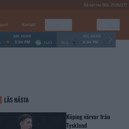
Så ser du SBL 2026/27!
sport
Kontakt
Mer
Sök
SBL HERR
SBL HERR
R
NJO
BCL
KÖP
5:04 PM
6:04 PM
LÄS NÄSTA
Köping värvar från
Tyskland