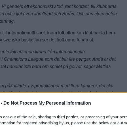
. Vi ger dels ett ekonomiskt stöd, rent kontant, till klubbarna
n och i fjol även Jämtland och Borås. Och den stora delen
ckenhag.
till internationellt spel. Inom fotbollen kan klubbar ta hem
r svenska basketlag ser det helt annorlunda ut.
nte fått en enda krona från internationella
let i Champions League som det blir lite pengar. Ändå är det
et handlar inte bara om spelet på golvet, säger Mattias
om påkostade TV-produktioner med flera kameror, det ska
t att sälja de sändningarna som i nuläget kanske bara lockar
n i höstas mellan Norrköping och grekiska Maroussi
 -
Do Not Process My Personal Information
to opt-out of the sale, sharing to third parties, or processing of your per
formation for targeted advertising by us, please use the below opt-out s