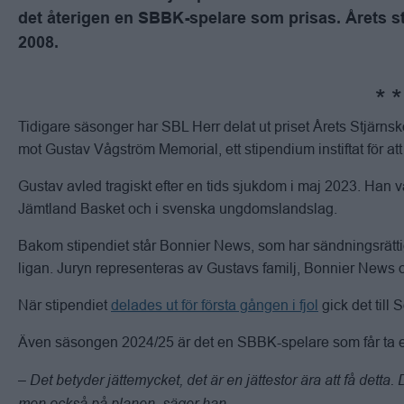
det återigen en SBBK-spelare som prisas. Årets s
2008.
Tidigare säsonger har SBL Herr delat ut priset Årets Stjärnsk
mot Gustav Vågström Memorial, ett stipendium instiftat för 
Gustav avled tragiskt efter en tids sjukdom i maj 2023. Han 
Jämtland Basket och i svenska ungdomslandslag.
Bakom stipendiet står Bonnier News, som har sändningsrättig
ligan. Juryn representeras av Gustavs familj, Bonnier News 
När stipendiet
delades ut för första gången i fjol
gick det till
Även säsongen 2024/25 är det en SBBK-spelare som får ta e
– Det betyder jättemycket, det är en jättestor ära att få detta
men också på planen, säger han.