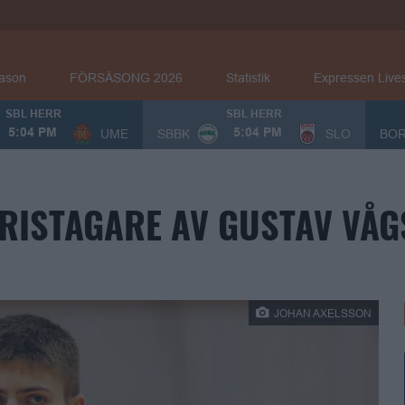
eason
FÖRSÄSONG 2026
Statistik
Expressen Live
SBL HERR
SBL HERR
UME
SBBK
SLO
BO
5:04 PM
5:04 PM
RISTAGARE AV GUSTAV VÅ
JOHAN AXELSSON