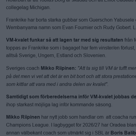
collegelag Michigan.
Frankrike har borta starka gubbar som Guerschon Yabusele oc
Wembanyama namn som Evan Fournier och Rudy Gobert. Lage
från 
VM-kvalet funkar så att lagen tar med sig resultaten
toppas av Frankrike som i bagaget har fem vinster/en förlust,
alltså Sverige, Ungern, Estland och Slovenien.
"Att ta sig till VM är tufft
Sveriges coach
Mikko Riipinen:
på det men vi vet att det är en bit bort och att stora prestati
som kittlar att vara med i andra delen av kvalet".
Samtidigt som förberedelserna inför VM-kvalet
jobbas d
ihop starkast möjliga lag inför kommande säsong.
har nytt jobb som handlar om att coacha r
Mikko Riipinen
Champions League. I lagbygget för 2026/27 har Oradea bl
annan välbekant coach som utmärkt sig i SBL är
Boris Bali