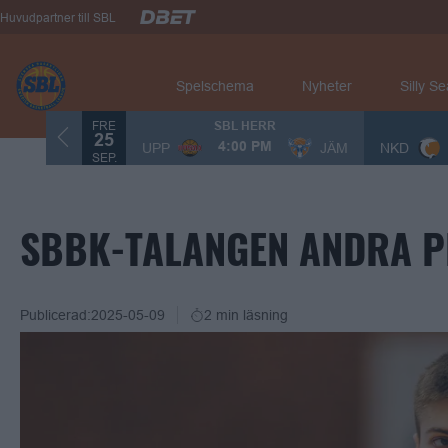
Huvudpartner till SBL
Spelschema
Nyheter
Silly S
FRE
SBL HERR
25
UPP
JÄM
NKD
4:00 PM
SEP.
SBBK-TALANGEN ANDRA P
Publicerad:
2025-05-09
2 min läsning