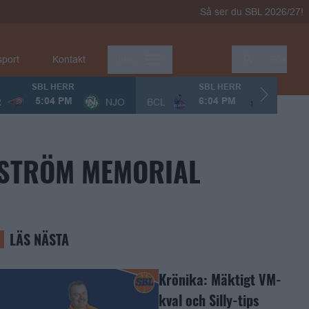
Så ser du SBL 2026/27!
sport
Kontakt
Mer
Sök
SBL HERR
SBL HERR
R
NJO
BCL
KÖP
5:04 PM
6:04 PM
GSTRÖM MEMORIAL
LÄS NÄSTA
Krönika: Mäktigt VM-
kval och Silly-tips