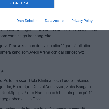
e är i huvudfokus är lite för att laget som skakade USA i OS-
CONFIRM
ugusti.
års ålder superstjärna I NBA där hans färska förlängda
Data Deletion
Data Access
Privacy Policy
 en halv miljard kronor. Redan för två år sedan var han
r av finalen var läget 79-82 efter en dunk av "Wemby", men
 som vansinniga trepoängsskott.
ge vs Frankrike, men den vilda efterfrågan på biljetter
 numera känd som Avicii Arena och där blir det nytt
d Pelle Larsson, Bobi Klintman och Ludde Håkanson i
rgander, Barra Njie, Denzel Andersson, Zaba Bangala,
är Norrköpings Pierre Hampton och bruttotruppen på 14
legegrabben Julius Price.
är upptagen då han har inlett försäsongen med sitt