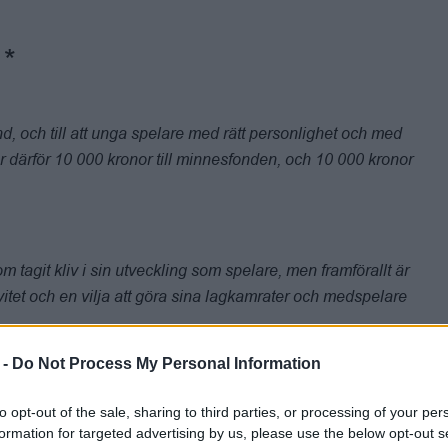
d, och till att unga spelare med rätt personlighet och med
ärför 10 000 kronor till minnesfonden, och 10 000 kronor
om tagit kliv i sin utveckling som spelare, men framförallt är
tet och en vilja att göra sina lagkamrater och medspelare
m (pappa till Gustav), Mattias Wallström (rättighetschef på
 -
Do Not Process My Personal Information
er News basketsändningar), Johanna Dahlén
to opt-out of the sale, sharing to third parties, or processing of your per
ias Wackenhag (ligachef SBL Herr).
formation for targeted advertising by us, please use the below opt-out s