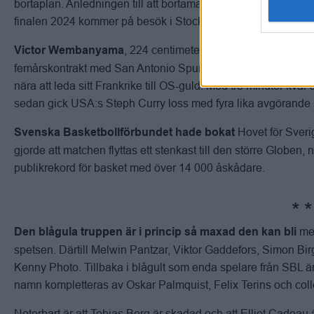
bortaplan. Anledningen till att bortamatchen i Helsingfors int
finalen 2024 kommer på besök i Stockholm söndag den 30 a
, 224 centimeter lång, är vid blott 22 
Victor
Wembanyama
femårskontrakt med San Antonio Spurs är värt sisådär två och
nära att leda sitt Frankrike till OS-guld. Med tre minuter kva
sedan gick USA:s Steph Curry loss med fyra lika avgörande
Hovet för Sveri
Svenska Basketbollförbundet hade bokat
gjorde att matchen flyttas ett stenkast till den större Globen,
publikrekord för basket med över 14 000 åskådare.
me
Den blågula truppen är i princip så maxad den kan bli
spetsen. Därtill Melwin Pantzar, Viktor Gaddefors, Simon Bi
Kenny Photo. Tillbaka i blågult som enda spelare från SBL 
namn kompletteras av Oskar Palmquist, Felix Terins och col
Noterbart är att Tobias Borg är skadad och att Elliot Cadeau 