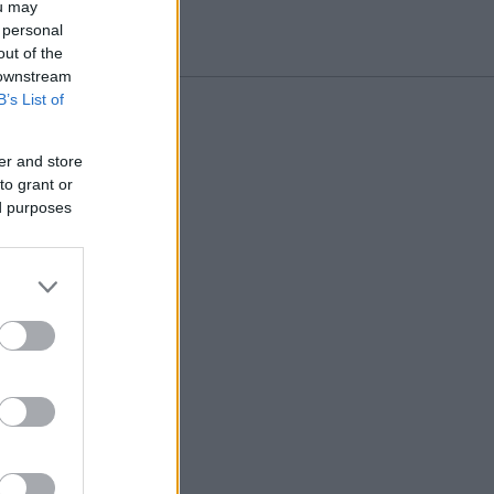
ou may
 personal
out of the
 downstream
B’s List of
er and store
to grant or
ed purposes