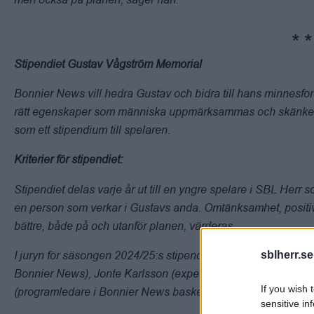
Stipendiet Gustav Vågström Memorial
Bonnier News vill hedra Gustav och bidra till hans minnesfon
rätt egenskaper som människa uppmärksammas och skänker d
som ett stipendium till spelaren.
Kriterier för stipendiet:
Stipendiet delas varje år ut till en yngre spelare i SBL Herr s
en person som verkar i Gustavs anda. Omtänksamhet, positivi
bättre, både på och utanför planen, värderas.
I juryn för säsongen 2024/25:s stipendiat sitter Hans Vågströ
sblherr.se
Bonnier News), Jonte Karlsson (expertkommentator i Bonni
If you wish 
(programledare i Bonnier News basketsändningar) och Matt
sensitive in