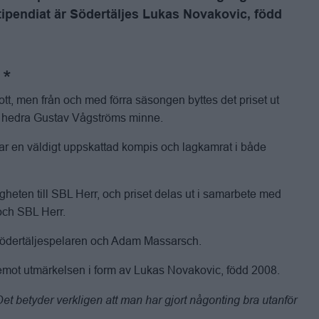
tipendiat är Södertäljes Lukas Novakovic, född
ott, men från och med förra säsongen byttes det priset ut
att hedra Gustav Vågströms minne.
var en väldigt uppskattad kompis och lagkamrat i både
heten till SBL Herr, och priset delas ut i samarbete med
och SBL Herr.
 Södertäljespelaren och Adam Massarsch.
mot utmärkelsen i form av Lukas Novakovic, född 2008.
. Det betyder verkligen att man har gjort någonting bra utanför