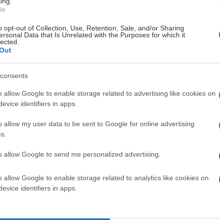
ing.
In
o opt-out of Collection, Use, Retention, Sale, and/or Sharing
ersonal Data that Is Unrelated with the Purposes for which it
lected.
Out
consents
o allow Google to enable storage related to advertising like cookies on
evice identifiers in apps.
o allow my user data to be sent to Google for online advertising
s.
åväl Finnkamp som OS-tvåan Frankrikes besök i
att fylla på de luckor som finns i trupperna.
to allow Google to send me personalized advertising.
o allow Google to enable storage related to analytics like cookies on
evice identifiers in apps.
nleder andra rundan i VM-kvalet med Finnkamp på