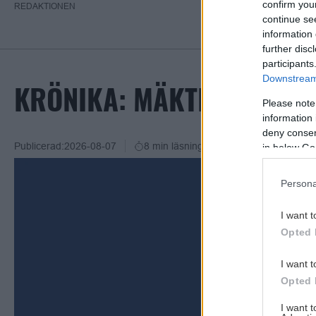
confirm you
REDAKTIONEN
continue se
information 
further disc
participants
Downstream 
KRÖNIKA: MÄKTIGT VM-KV
Please note
information 
deny consent
Publicerad:
2026-08-07
8 min läsning
in below Go
Persona
I want t
Opted 
I want t
Opted 
I want 