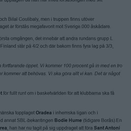
h Bilal Coulibaly, men i truppen finns utöver
t är förstås megafavorit mot Sverige.000 åskådare.
första omgången, det innebär att andra rundans grupp L
 Finland står på 4/2 och där bakom finns fyra lag på 3/3,
 men fortfarande öppet. Vi kommer 100 procent gå in med en tro
oner kommer att behövas. Vi ska göra allt vi kan. Det är något
för fullt runt om i basketvärlden för att klubbarna ska få
et
umänska topplaget
i inhemska ligan och i
Oradea
and annat SBL-bekantingen
(tidigare Borås).En
Bodie Hume
, han har nu tagit på sig uppdraget att föra
brea
Sant Antoni