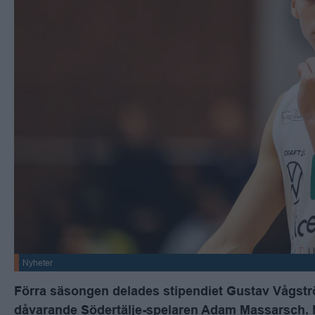
Nyheter
Förra säsongen delades stipendiet Gustav Vågström
dåvarande Södertälje-spelaren Adam Massarsch. Nä