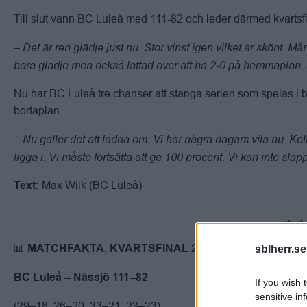
Till slut vann BC Luleå med 111-82 och leder därmed kvartsf
– Det är ren glädje just nu. Stor vinst igen vilket är skönt. 
bara glädje men också lättad över att ha 2-0 på hemmaplan,
Nu har BC Luleå tre chanser att stänga serien som spelas i b
bortaplan.
– Nu gäller det att ladda om. Vi har några dagars vila nu. Ko
ligga i. Vi måste fortsätta att ge 100 procent. Vi kan inte s
Max Wiik (BC Luleå)
Text:
📊
sblherr.se
MATCHFAKTA, KVARTSFINAL 2/5:
BC Luleå – Nässjö 111–82
If you wish 
sensitive in
(29–18, 26–20, 33–21, 23–23)