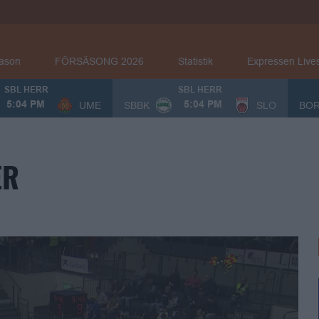
eason
FÖRSÄSONG 2026
Statistik
Expressen Live
SBL HERR
SBL HERR
UME
SBBK
SLO
BO
5:04 PM
5:04 PM
ER