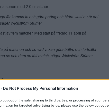
inalserien med 2-0 i matcher.
Många får komma in och göra poäng och bidra. Just nu är det
 säger Wickström Stümer.
äst av fem matcher. Med start på fredag 11 april på
lla på matchen och se vad vi kan göra bättre och fortsätta
lappna av och dem en lätt match, säger Wickström Stümer.
 -
Do Not Process My Personal Information
to opt-out of the sale, sharing to third parties, or processing of your per
formation for targeted advertising by us, please use the below opt-out s