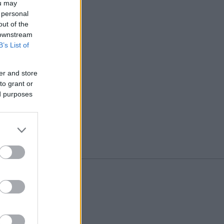
ou may
 personal
out of the
 downstream
B’s List of
er and store
to grant or
ed purposes