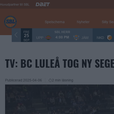
Huvudpartner till SBL
Spelschema
Nyheter
Silly S
FRE
SBL HERR
25
UPP
JÄM
NKD
4:00 PM
SEP.
TV: BC LULEÅ TOG NY SEG
Publicerad:
2025-04-06
2 min läsning