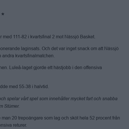
 med 111-82 i kvartsfinal 2 mot Nässjö Basket.
ponerande laginsats. Och det var inget snack om att Nässjö
 andra kvartsfinalmatchen.
n. Luleå-laget gjorde ett hästjobb i den offensiva
edde med 55-38 i halvtid.
t och spelar vårt spel som innehåller mycket fart och snabba
röm Stümer.
te man 20 trepoängare som lag och sköt hela 52 procent från
nsiva returer.