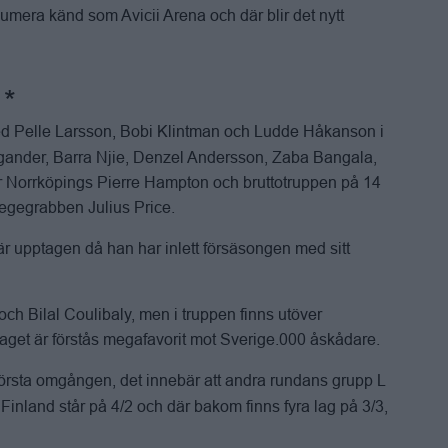
 numera känd som Avicii Arena och där blir det nytt
d Pelle Larsson, Bobi Klintman och Ludde Håkanson i
rgander, Barra Njie, Denzel Andersson, Zaba Bangala,
är Norrköpings Pierre Hampton och bruttotruppen på 14
legegrabben Julius Price.
är upptagen då han har inlett försäsongen med sitt
h Bilal Coulibaly, men i truppen finns utöver
t är förstås megafavorit mot Sverige.000 åskådare.
första omgången, det innebär att andra rundans grupp L
 Finland står på 4/2 och där bakom finns fyra lag på 3/3,