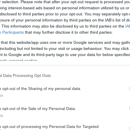
r selection. Please note that after your opt-out request is processed y
eing interest-based ads based on personal information utilized by us or
De'monte Buckingham 16, Daniel Hansson 15, Oscar
disclosed to third parties prior to your opt-out. You may separately opt-
Ticket Gaines 4, Joel Berhane 3, Anton Fontin 2.
losure of your personal information by third parties on the IAB’s list of
. This information may also be disclosed by us to third parties on the
IA
Magassa 12, Mirko Djeric 10, William Gutenius 7, Felix
Participants
that may further disclose it to other third parties.
 that this website/app uses one or more Google services and may gath
including but not limited to your visit or usage behaviour. You may click 
 to Google and its third-party tags to use your data for below specifi
ogle consent section.
l Data Processing Opt Outs
o opt-out of the Sharing of my personal data.
In
AL OCH SILLY-TIPS
o opt-out of the Sale of my Personal Data.
In
to opt-out of processing my Personal Data for Targeted