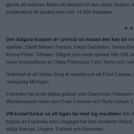
gjorde att matchen flyttas ett stenkast till den större Globen,
publikrekord för basket med över 14 000 åskådare.
me
Den blågula truppen är i princip så maxad den kan bli
spetsen. Därtill Melwin Pantzar, Viktor Gaddefors, Simon Bi
Kenny Photo. Tillbaka i blågult som enda spelare från SBL 
namn kompletteras av Oskar Palmquist, Felix Terins och col
Noterbart är att Tobias Borg är skadad och att Elliot Cadeau 
collegelag Michigan.
Frankrike har borta starka gubbar som Guerschon Yabusele oc
Wembanyama namn som Evan Fournier och Rudy Gobert. Lage
från 
VM-kvalet funkar så att lagen tar med sig resultaten
toppas av Frankrike som i bagaget har fem vinster/en förlust,
alltså Sverige, Ungern, Estland och Slovenien.