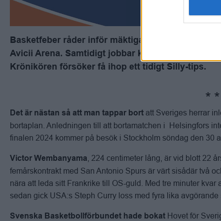
Basketfeber råder inför mäktiga VM-kvalet med s
Avicii Arena. Samtidigt jobbar klubbarna i SBL för 
Krönikören försöker få ihop ett tidigt Silly-tips.
att Sveriges herrar i
Det är nästan så att man tappar bort
bortaplan. Anledningen till att bortamatchen i Helsingfors int
finalen 2024 kommer på besök i Stockholm söndag den 30 a
, 224 centimeter lång, är vid blott 22 
Victor
Wembanyama
femårskontrakt med San Antonio Spurs är värt sisådär två och
nära att leda sitt Frankrike till OS-guld. Med tre minuter kva
sedan gick USA:s Steph Curry loss med fyra lika avgörande
Hovet för Sveri
Svenska Basketbollförbundet hade bokat