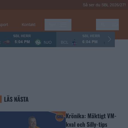
Så ser du SBL 2026/27!
sport
Kontakt
Mer
Sök
SBL HERR
SBL HERR
R
NJO
BCL
KÖP
5:04 PM
6:04 PM
LÄS NÄSTA
Krönika: Mäktigt VM-
kval och Silly-tips