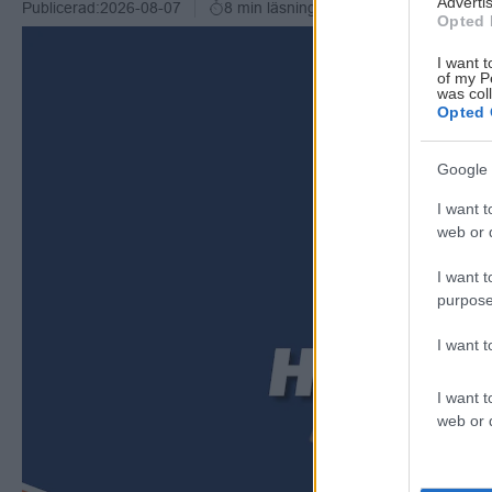
Advertis
Publicerad:
2026-08-07
8 min läsning
Opted 
I want t
of my P
was col
Opted 
Google 
I want t
web or d
I want t
purpose
I want 
I want t
web or d