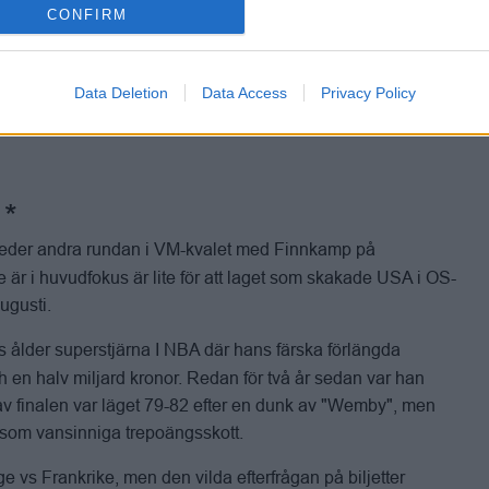
CONFIRM
åväl Finnkamp som OS-tvåan Frankrikes besök i
Data Deletion
Data Access
Privacy Policy
att fylla på de luckor som finns i trupperna.
nleder andra rundan i VM-kvalet med Finnkamp på
e är i huvudfokus är lite för att laget som skakade USA i OS-
ugusti.
års ålder superstjärna I NBA där hans färska förlängda
 en halv miljard kronor. Redan för två år sedan var han
r av finalen var läget 79-82 efter en dunk av "Wemby", men
 som vansinniga trepoängsskott.
ge vs Frankrike, men den vilda efterfrågan på biljetter