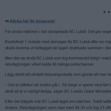
📲
Klicka här för boxscore!
För andra matchen i rad storspelade BC Luleå. Det gav seger
Kvartsfinal 1 slutade med storseger för BC Luleå efter en im
skulle komma ut heltaggat när lagen drabbade samman i den
Men det var ändå BC Luleå som tog kommandot tidigt i matche
returtagningen vilket ledde till många extrachanser.
Lägg därtill ett utmärkt trepoängsskytte som gjorde att man l
– Det är jättekul när bollen går i. Så länge vi spelar med far
skott så är vi väldigt farliga, säger BC Luleås Oskar Wickst
Efter det släppte inte BC Luleå taget om matchen. Totalt sat
distans. Returtagningen vann man med 48-30 och tog 23 offe